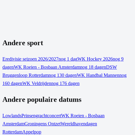
Andere sport
Eredivisie seizoen 2026/2027
nog 1 dag
WK Hockey 2026
nog 9
dagen
WK Roeien - Bosbaan Amsterdam
nog 18 dagen
DSW
Bruggenloop Rotterdam
nog 130 dagen
WK Handbal Mannen
nog
160 dagen
WK Veldrijden
nog 176 dagen
Andere populaire datums
Lowlands
Prinsengrachtconcert
WK Roeien - Bosbaan
Amsterdam
Groningens Ontzet
Wereldhavendagen
Rotterdam
Appelpop