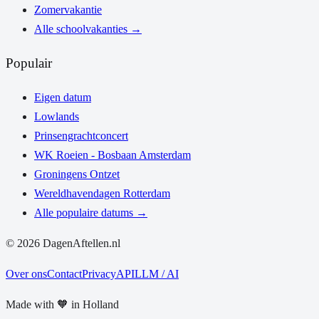
Zomervakantie
Alle schoolvakanties
→
Populair
Eigen datum
Lowlands
Prinsengrachtconcert
WK Roeien - Bosbaan Amsterdam
Groningens Ontzet
Wereldhavendagen Rotterdam
Alle populaire datums
→
©
2026
DagenAftellen.nl
Over ons
Contact
Privacy
API
LLM / AI
Made with
🧡
in Holland