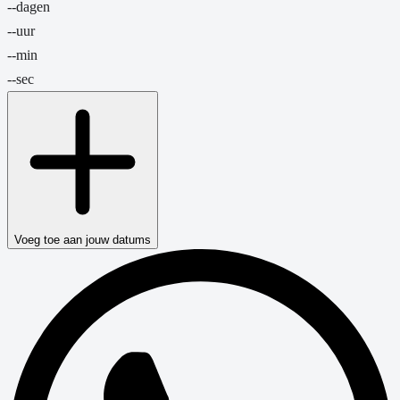
--
dagen
--
uur
--
min
--
sec
Voeg toe aan jouw datums