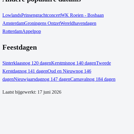
Lowlands
Prinsengrachtconcert
WK Roeien - Bosbaan
Amsterdam
Groningens Ontzet
Wereldhavendagen
Rotterdam
Appelpop
Feestdagen
Sinterklaas
nog 120 dagen
Kerstmis
nog 140 dagen
Tweede
Kerstdag
nog 141 dagen
Oud en Nieuw
nog 146
dagen
Nieuwjaarsdag
nog 147 dagen
Carnaval
nog 184 dagen
Laatst bijgewerkt:
17 juni 2026