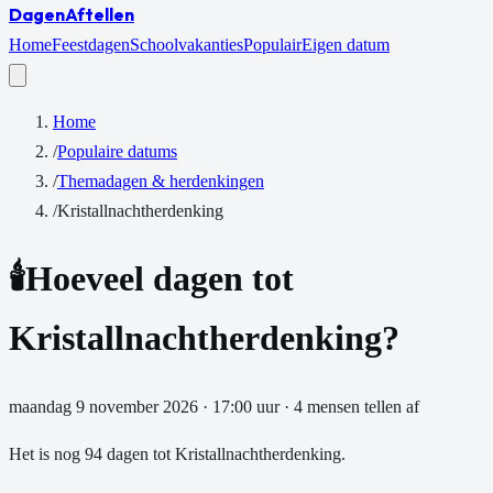
Dagen
Aftellen
Home
Feestdagen
Schoolvakanties
Populair
Eigen datum
Home
/
Populaire datums
/
Themadagen & herdenkingen
/
Kristallnachtherdenking
🕯️
Hoeveel dagen tot
Kristallnachtherdenking
?
maandag 9 november 2026
·
17:00
uur
·
4
mensen tellen af
Het is nog
94
dagen
tot
Kristallnachtherdenking
.