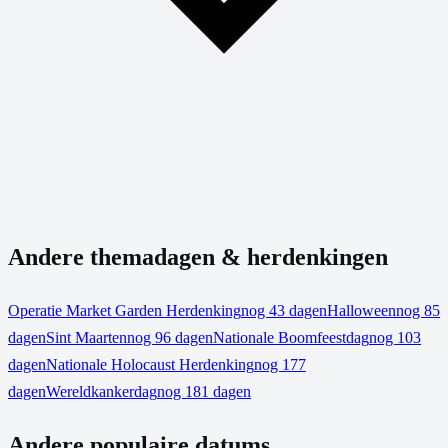
Andere themadagen & herdenkingen
Operatie Market Garden Herdenking
nog 43 dagen
Halloween
nog 85
dagen
Sint Maarten
nog 96 dagen
Nationale Boomfeestdag
nog 103
dagen
Nationale Holocaust Herdenking
nog 177
dagen
Wereldkankerdag
nog 181 dagen
Andere populaire datums