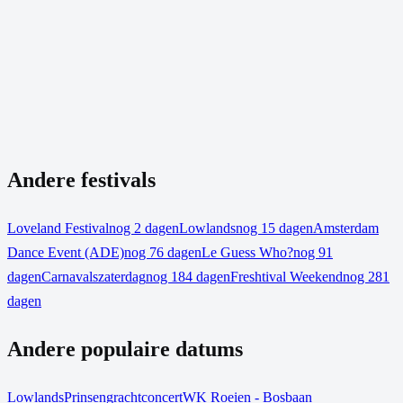
Andere festivals
Loveland Festival
nog 2 dagen
Lowlands
nog 15 dagen
Amsterdam
Dance Event (ADE)
nog 76 dagen
Le Guess Who?
nog 91
dagen
Carnavalszaterdag
nog 184 dagen
Freshtival Weekend
nog 281
dagen
Andere populaire datums
Lowlands
Prinsengrachtconcert
WK Roeien - Bosbaan