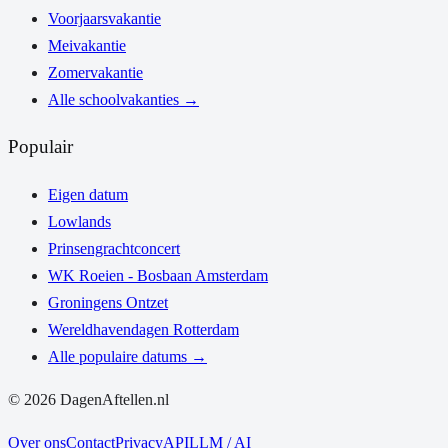
Voorjaarsvakantie
Meivakantie
Zomervakantie
Alle schoolvakanties
→
Populair
Eigen datum
Lowlands
Prinsengrachtconcert
WK Roeien - Bosbaan Amsterdam
Groningens Ontzet
Wereldhavendagen Rotterdam
Alle populaire datums
→
©
2026
DagenAftellen.nl
Over ons
Contact
Privacy
API
LLM / AI