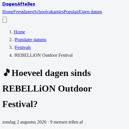
Dagen
Aftellen
Home
Feestdagen
Schoolvakanties
Populair
Eigen datum
Home
/
Populaire datums
/
Festivals
/
REBELLiON Outdoor Festival
🎵
Hoeveel dagen sinds
REBELLiON Outdoor
Festival
?
zondag 2 augustus 2026
·
9
mensen tellen af