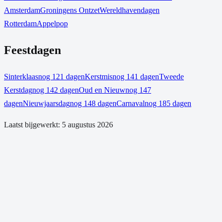
Amsterdam
Groningens Ontzet
Wereldhavendagen
Rotterdam
Appelpop
Feestdagen
Sinterklaas
nog 121 dagen
Kerstmis
nog 141 dagen
Tweede
Kerstdag
nog 142 dagen
Oud en Nieuw
nog 147
dagen
Nieuwjaarsdag
nog 148 dagen
Carnaval
nog 185 dagen
Laatst bijgewerkt:
5 augustus 2026