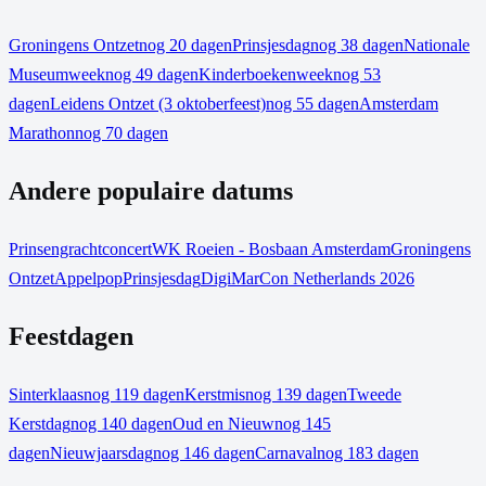
Groningens Ontzet
nog 20 dagen
Prinsjesdag
nog 38 dagen
Nationale
Museumweek
nog 49 dagen
Kinderboekenweek
nog 53
dagen
Leidens Ontzet (3 oktoberfeest)
nog 55 dagen
Amsterdam
Marathon
nog 70 dagen
Andere populaire datums
Prinsengrachtconcert
WK Roeien - Bosbaan Amsterdam
Groningens
Ontzet
Appelpop
Prinsjesdag
DigiMarCon Netherlands 2026
Feestdagen
Sinterklaas
nog 119 dagen
Kerstmis
nog 139 dagen
Tweede
Kerstdag
nog 140 dagen
Oud en Nieuw
nog 145
dagen
Nieuwjaarsdag
nog 146 dagen
Carnaval
nog 183 dagen