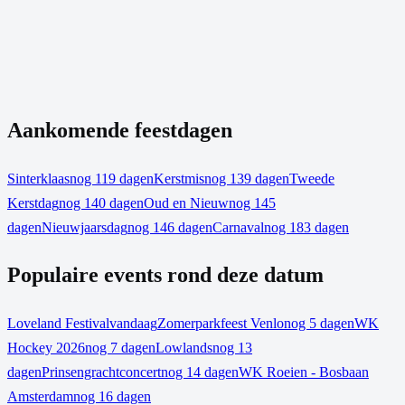
Aankomende feestdagen
Sinterklaas
nog 119 dagen
Kerstmis
nog 139 dagen
Tweede
Kerstdag
nog 140 dagen
Oud en Nieuw
nog 145
dagen
Nieuwjaarsdag
nog 146 dagen
Carnaval
nog 183 dagen
Populaire events rond deze datum
Loveland Festival
vandaag
Zomerparkfeest Venlo
nog 5 dagen
WK
Hockey 2026
nog 7 dagen
Lowlands
nog 13
dagen
Prinsengrachtconcert
nog 14 dagen
WK Roeien - Bosbaan
Amsterdam
nog 16 dagen