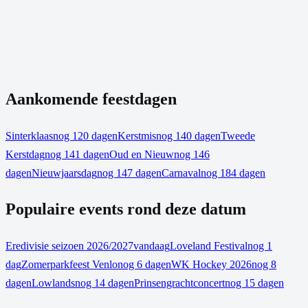
Aankomende feestdagen
Sinterklaas
nog 120 dagen
Kerstmis
nog 140 dagen
Tweede
Kerstdag
nog 141 dagen
Oud en Nieuw
nog 146
dagen
Nieuwjaarsdag
nog 147 dagen
Carnaval
nog 184 dagen
Populaire events rond deze datum
Eredivisie seizoen 2026/2027
vandaag
Loveland Festival
nog 1
dag
Zomerparkfeest Venlo
nog 6 dagen
WK Hockey 2026
nog 8
dagen
Lowlands
nog 14 dagen
Prinsengrachtconcert
nog 15 dagen