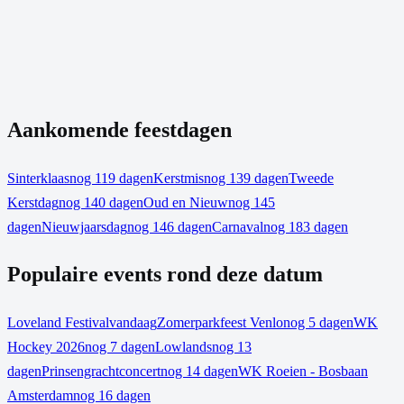
Aankomende feestdagen
Sinterklaas
nog 119 dagen
Kerstmis
nog 139 dagen
Tweede
Kerstdag
nog 140 dagen
Oud en Nieuw
nog 145
dagen
Nieuwjaarsdag
nog 146 dagen
Carnaval
nog 183 dagen
Populaire events rond deze datum
Loveland Festival
vandaag
Zomerparkfeest Venlo
nog 5 dagen
WK
Hockey 2026
nog 7 dagen
Lowlands
nog 13
dagen
Prinsengrachtconcert
nog 14 dagen
WK Roeien - Bosbaan
Amsterdam
nog 16 dagen