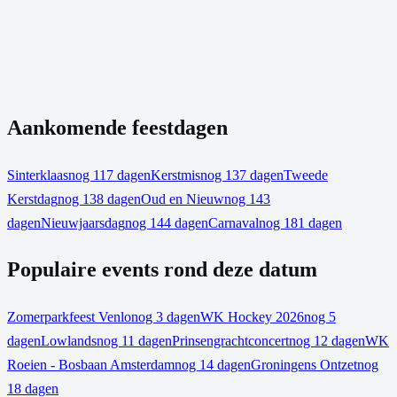
Aankomende feestdagen
Sinterklaas
nog 117 dagen
Kerstmis
nog 137 dagen
Tweede
Kerstdag
nog 138 dagen
Oud en Nieuw
nog 143
dagen
Nieuwjaarsdag
nog 144 dagen
Carnaval
nog 181 dagen
Populaire events rond deze datum
Zomerparkfeest Venlo
nog 3 dagen
WK Hockey 2026
nog 5
dagen
Lowlands
nog 11 dagen
Prinsengrachtconcert
nog 12 dagen
WK
Roeien - Bosbaan Amsterdam
nog 14 dagen
Groningens Ontzet
nog
18 dagen