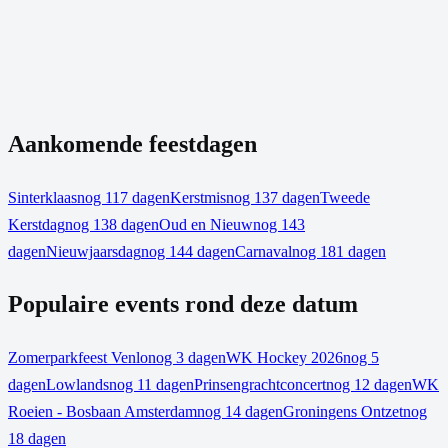
Aankomende feestdagen
Sinterklaas
nog 117 dagen
Kerstmis
nog 137 dagen
Tweede
Kerstdag
nog 138 dagen
Oud en Nieuw
nog 143
dagen
Nieuwjaarsdag
nog 144 dagen
Carnaval
nog 181 dagen
Populaire events rond deze datum
Zomerparkfeest Venlo
nog 3 dagen
WK Hockey 2026
nog 5
dagen
Lowlands
nog 11 dagen
Prinsengrachtconcert
nog 12 dagen
WK
Roeien - Bosbaan Amsterdam
nog 14 dagen
Groningens Ontzet
nog
18 dagen