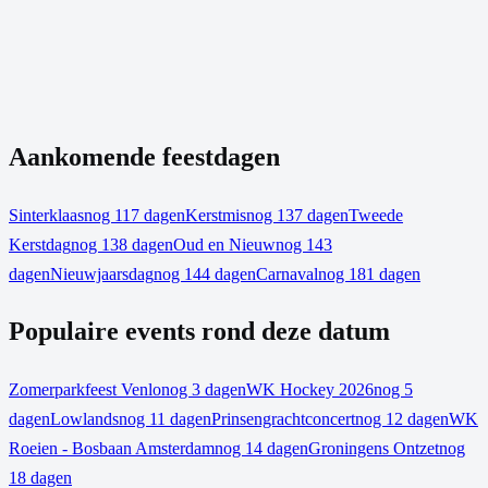
Aankomende feestdagen
Sinterklaas
nog 117 dagen
Kerstmis
nog 137 dagen
Tweede
Kerstdag
nog 138 dagen
Oud en Nieuw
nog 143
dagen
Nieuwjaarsdag
nog 144 dagen
Carnaval
nog 181 dagen
Populaire events rond deze datum
Zomerparkfeest Venlo
nog 3 dagen
WK Hockey 2026
nog 5
dagen
Lowlands
nog 11 dagen
Prinsengrachtconcert
nog 12 dagen
WK
Roeien - Bosbaan Amsterdam
nog 14 dagen
Groningens Ontzet
nog
18 dagen