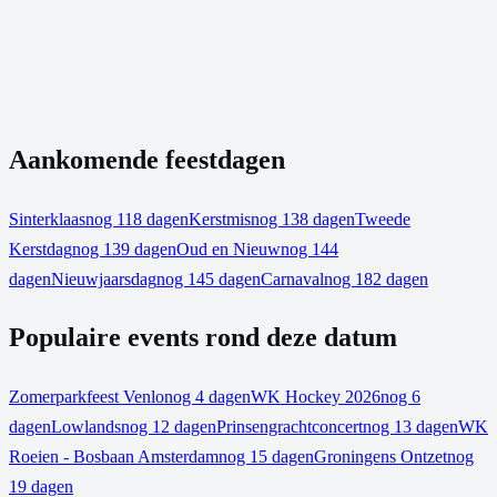
Aankomende feestdagen
Sinterklaas
nog 118 dagen
Kerstmis
nog 138 dagen
Tweede
Kerstdag
nog 139 dagen
Oud en Nieuw
nog 144
dagen
Nieuwjaarsdag
nog 145 dagen
Carnaval
nog 182 dagen
Populaire events rond deze datum
Zomerparkfeest Venlo
nog 4 dagen
WK Hockey 2026
nog 6
dagen
Lowlands
nog 12 dagen
Prinsengrachtconcert
nog 13 dagen
WK
Roeien - Bosbaan Amsterdam
nog 15 dagen
Groningens Ontzet
nog
19 dagen