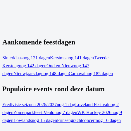
Aankomende feestdagen
Sinterklaas
nog 121 dagen
Kerstmis
nog 141 dagen
Tweede
Kerstdag
nog 142 dagen
Oud en Nieuw
nog 147
dagen
Nieuwjaarsdag
nog 148 dagen
Carnaval
nog 185 dagen
Populaire events rond deze datum
Eredivisie seizoen 2026/2027
nog 1 dag
Loveland Festival
nog 2
dagen
Zomerparkfeest Venlo
nog 7 dagen
WK Hockey 2026
nog 9
dagen
Lowlands
nog 15 dagen
Prinsengrachtconcert
nog 16 dagen