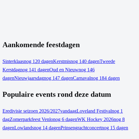
Aankomende feestdagen
Sinterklaas
nog 120 dagen
Kerstmis
nog 140 dagen
Tweede
Kerstdag
nog 141 dagen
Oud en Nieuw
nog 146
dagen
Nieuwjaarsdag
nog 147 dagen
Carnaval
nog 184 dagen
Populaire events rond deze datum
Eredivisie seizoen 2026/2027
vandaag
Loveland Festival
nog 1
dag
Zomerparkfeest Venlo
nog 6 dagen
WK Hockey 2026
nog 8
dagen
Lowlands
nog 14 dagen
Prinsengrachtconcert
nog 15 dagen