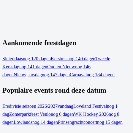
Aankomende feestdagen
Sinterklaas
nog 120 dagen
Kerstmis
nog 140 dagen
Tweede
Kerstdag
nog 141 dagen
Oud en Nieuw
nog 146
dagen
Nieuwjaarsdag
nog 147 dagen
Carnaval
nog 184 dagen
Populaire events rond deze datum
Eredivisie seizoen 2026/2027
vandaag
Loveland Festival
nog 1
dag
Zomerparkfeest Venlo
nog 6 dagen
WK Hockey 2026
nog 8
dagen
Lowlands
nog 14 dagen
Prinsengrachtconcert
nog 15 dagen