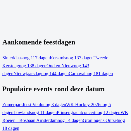
Aankomende feestdagen
Sinterklaas
nog 117 dagen
Kerstmis
nog 137 dagen
Tweede
Kerstdag
nog 138 dagen
Oud en Nieuw
nog 143
dagen
Nieuwjaarsdag
nog 144 dagen
Carnaval
nog 181 dagen
Populaire events rond deze datum
Zomerparkfeest Venlo
nog 3 dagen
WK Hockey 2026
nog 5
dagen
Lowlands
nog 11 dagen
Prinsengrachtconcert
nog 12 dagen
WK
Roeien - Bosbaan Amsterdam
nog 14 dagen
Groningens Ontzet
nog
18 dagen