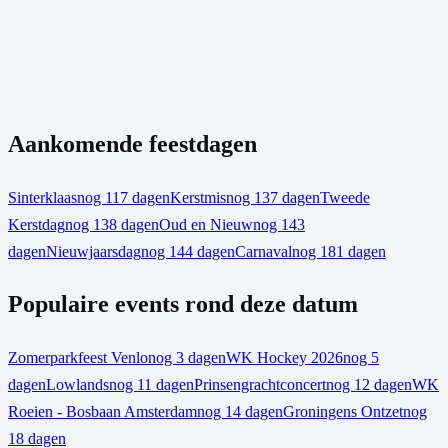
Aankomende feestdagen
Sinterklaas
nog 117 dagen
Kerstmis
nog 137 dagen
Tweede
Kerstdag
nog 138 dagen
Oud en Nieuw
nog 143
dagen
Nieuwjaarsdag
nog 144 dagen
Carnaval
nog 181 dagen
Populaire events rond deze datum
Zomerparkfeest Venlo
nog 3 dagen
WK Hockey 2026
nog 5
dagen
Lowlands
nog 11 dagen
Prinsengrachtconcert
nog 12 dagen
WK
Roeien - Bosbaan Amsterdam
nog 14 dagen
Groningens Ontzet
nog
18 dagen