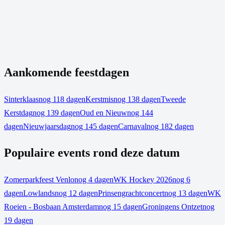
Aankomende feestdagen
Sinterklaas
nog 118 dagen
Kerstmis
nog 138 dagen
Tweede
Kerstdag
nog 139 dagen
Oud en Nieuw
nog 144
dagen
Nieuwjaarsdag
nog 145 dagen
Carnaval
nog 182 dagen
Populaire events rond deze datum
Zomerparkfeest Venlo
nog 4 dagen
WK Hockey 2026
nog 6
dagen
Lowlands
nog 12 dagen
Prinsengrachtconcert
nog 13 dagen
WK
Roeien - Bosbaan Amsterdam
nog 15 dagen
Groningens Ontzet
nog
19 dagen