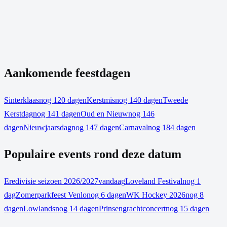
Aankomende feestdagen
Sinterklaas
nog 120 dagen
Kerstmis
nog 140 dagen
Tweede
Kerstdag
nog 141 dagen
Oud en Nieuw
nog 146
dagen
Nieuwjaarsdag
nog 147 dagen
Carnaval
nog 184 dagen
Populaire events rond deze datum
Eredivisie seizoen 2026/2027
vandaag
Loveland Festival
nog 1
dag
Zomerparkfeest Venlo
nog 6 dagen
WK Hockey 2026
nog 8
dagen
Lowlands
nog 14 dagen
Prinsengrachtconcert
nog 15 dagen