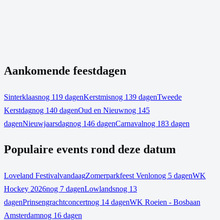
Aankomende feestdagen
Sinterklaas
nog 119 dagen
Kerstmis
nog 139 dagen
Tweede
Kerstdag
nog 140 dagen
Oud en Nieuw
nog 145
dagen
Nieuwjaarsdag
nog 146 dagen
Carnaval
nog 183 dagen
Populaire events rond deze datum
Loveland Festival
vandaag
Zomerparkfeest Venlo
nog 5 dagen
WK
Hockey 2026
nog 7 dagen
Lowlands
nog 13
dagen
Prinsengrachtconcert
nog 14 dagen
WK Roeien - Bosbaan
Amsterdam
nog 16 dagen