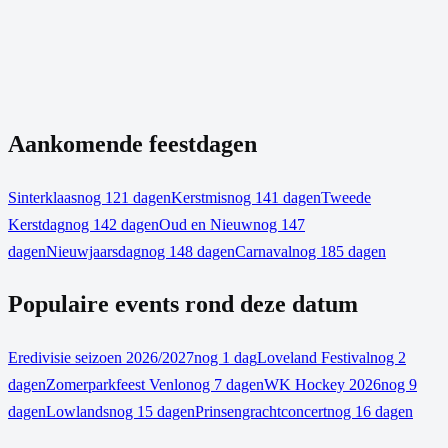
Aankomende feestdagen
Sinterklaas
nog 121 dagen
Kerstmis
nog 141 dagen
Tweede
Kerstdag
nog 142 dagen
Oud en Nieuw
nog 147
dagen
Nieuwjaarsdag
nog 148 dagen
Carnaval
nog 185 dagen
Populaire events rond deze datum
Eredivisie seizoen 2026/2027
nog 1 dag
Loveland Festival
nog 2
dagen
Zomerparkfeest Venlo
nog 7 dagen
WK Hockey 2026
nog 9
dagen
Lowlands
nog 15 dagen
Prinsengrachtconcert
nog 16 dagen