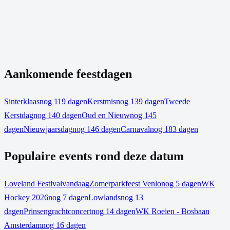
Aankomende feestdagen
Sinterklaas
nog 119 dagen
Kerstmis
nog 139 dagen
Tweede
Kerstdag
nog 140 dagen
Oud en Nieuw
nog 145
dagen
Nieuwjaarsdag
nog 146 dagen
Carnaval
nog 183 dagen
Populaire events rond deze datum
Loveland Festival
vandaag
Zomerparkfeest Venlo
nog 5 dagen
WK
Hockey 2026
nog 7 dagen
Lowlands
nog 13
dagen
Prinsengrachtconcert
nog 14 dagen
WK Roeien - Bosbaan
Amsterdam
nog 16 dagen