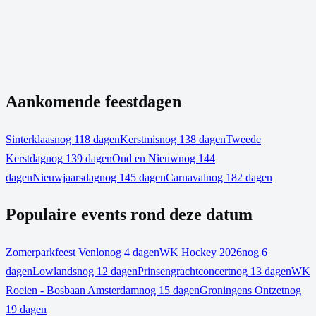
Aankomende feestdagen
Sinterklaas
nog 118 dagen
Kerstmis
nog 138 dagen
Tweede
Kerstdag
nog 139 dagen
Oud en Nieuw
nog 144
dagen
Nieuwjaarsdag
nog 145 dagen
Carnaval
nog 182 dagen
Populaire events rond deze datum
Zomerparkfeest Venlo
nog 4 dagen
WK Hockey 2026
nog 6
dagen
Lowlands
nog 12 dagen
Prinsengrachtconcert
nog 13 dagen
WK
Roeien - Bosbaan Amsterdam
nog 15 dagen
Groningens Ontzet
nog
19 dagen