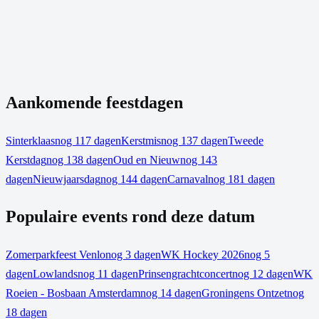
Aankomende feestdagen
Sinterklaas
nog 117 dagen
Kerstmis
nog 137 dagen
Tweede
Kerstdag
nog 138 dagen
Oud en Nieuw
nog 143
dagen
Nieuwjaarsdag
nog 144 dagen
Carnaval
nog 181 dagen
Populaire events rond deze datum
Zomerparkfeest Venlo
nog 3 dagen
WK Hockey 2026
nog 5
dagen
Lowlands
nog 11 dagen
Prinsengrachtconcert
nog 12 dagen
WK
Roeien - Bosbaan Amsterdam
nog 14 dagen
Groningens Ontzet
nog
18 dagen