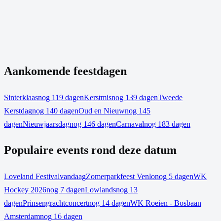
Aankomende feestdagen
Sinterklaas
nog 119 dagen
Kerstmis
nog 139 dagen
Tweede
Kerstdag
nog 140 dagen
Oud en Nieuw
nog 145
dagen
Nieuwjaarsdag
nog 146 dagen
Carnaval
nog 183 dagen
Populaire events rond deze datum
Loveland Festival
vandaag
Zomerparkfeest Venlo
nog 5 dagen
WK
Hockey 2026
nog 7 dagen
Lowlands
nog 13
dagen
Prinsengrachtconcert
nog 14 dagen
WK Roeien - Bosbaan
Amsterdam
nog 16 dagen