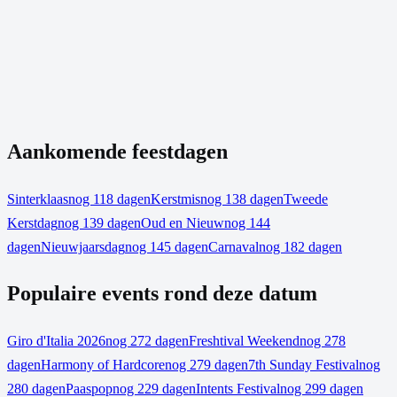
Aankomende feestdagen
Sinterklaas
nog 118 dagen
Kerstmis
nog 138 dagen
Tweede
Kerstdag
nog 139 dagen
Oud en Nieuw
nog 144
dagen
Nieuwjaarsdag
nog 145 dagen
Carnaval
nog 182 dagen
Populaire events rond deze datum
Giro d'Italia 2026
nog 272 dagen
Freshtival Weekend
nog 278
dagen
Harmony of Hardcore
nog 279 dagen
7th Sunday Festival
nog
280 dagen
Paaspop
nog 229 dagen
Intents Festival
nog 299 dagen