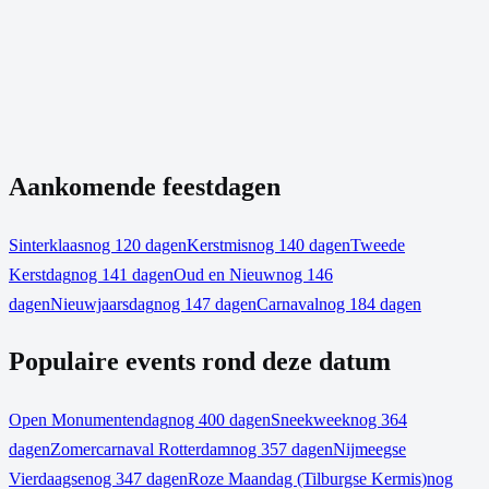
Aankomende feestdagen
Sinterklaas
nog 120 dagen
Kerstmis
nog 140 dagen
Tweede
Kerstdag
nog 141 dagen
Oud en Nieuw
nog 146
dagen
Nieuwjaarsdag
nog 147 dagen
Carnaval
nog 184 dagen
Populaire events rond deze datum
Open Monumentendag
nog 400 dagen
Sneekweek
nog 364
dagen
Zomercarnaval Rotterdam
nog 357 dagen
Nijmeegse
Vierdaagse
nog 347 dagen
Roze Maandag (Tilburgse Kermis)
nog