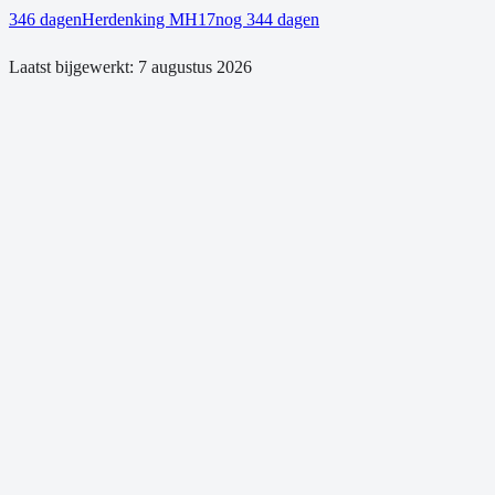
346 dagen
Herdenking MH17
nog 344 dagen
Laatst bijgewerkt:
7 augustus 2026