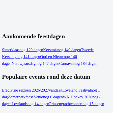
Aankomende feestdagen
Sinterklaas
nog 120 dagen
Kerstmis
nog 140 dagen
Tweede
Kerstdag
nog 141 dagen
Oud en Nieuw
nog 146
dagen
Nieuwjaarsdag
nog 147 dagen
Carnaval
nog 184 dagen
Populaire events rond deze datum
Eredivisie seizoen 2026/2027
vandaag
Loveland Festival
nog 1
dag
Zomerparkfeest Venlo
nog 6 dagen
WK Hockey 2026
nog 8
dagen
Lowlands
nog 14 dagen
Prinsengrachtconcert
nog 15 dagen