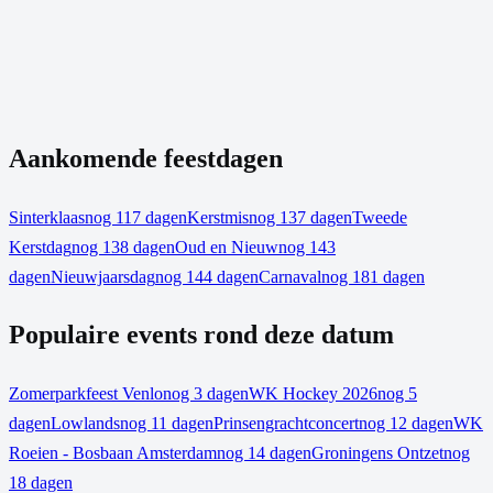
Aankomende feestdagen
Sinterklaas
nog 117 dagen
Kerstmis
nog 137 dagen
Tweede
Kerstdag
nog 138 dagen
Oud en Nieuw
nog 143
dagen
Nieuwjaarsdag
nog 144 dagen
Carnaval
nog 181 dagen
Populaire events rond deze datum
Zomerparkfeest Venlo
nog 3 dagen
WK Hockey 2026
nog 5
dagen
Lowlands
nog 11 dagen
Prinsengrachtconcert
nog 12 dagen
WK
Roeien - Bosbaan Amsterdam
nog 14 dagen
Groningens Ontzet
nog
18 dagen