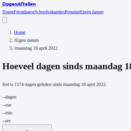
Dagen
Aftellen
Home
Feestdagen
Schoolvakanties
Populair
Eigen datum
Home
/
Eigen datum
/
maandag 18 april 2022
Hoeveel dagen sinds
maandag 18
Het is
1574
dagen
geleden sinds
maandag 18 april 2022
.
--
dagen
--
uur
--
min
--
sec