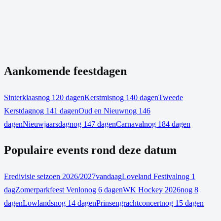
Aankomende feestdagen
Sinterklaas
nog 120 dagen
Kerstmis
nog 140 dagen
Tweede
Kerstdag
nog 141 dagen
Oud en Nieuw
nog 146
dagen
Nieuwjaarsdag
nog 147 dagen
Carnaval
nog 184 dagen
Populaire events rond deze datum
Eredivisie seizoen 2026/2027
vandaag
Loveland Festival
nog 1
dag
Zomerparkfeest Venlo
nog 6 dagen
WK Hockey 2026
nog 8
dagen
Lowlands
nog 14 dagen
Prinsengrachtconcert
nog 15 dagen