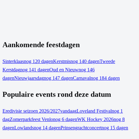
Aankomende feestdagen
Sinterklaas
nog 120 dagen
Kerstmis
nog 140 dagen
Tweede
Kerstdag
nog 141 dagen
Oud en Nieuw
nog 146
dagen
Nieuwjaarsdag
nog 147 dagen
Carnaval
nog 184 dagen
Populaire events rond deze datum
Eredivisie seizoen 2026/2027
vandaag
Loveland Festival
nog 1
dag
Zomerparkfeest Venlo
nog 6 dagen
WK Hockey 2026
nog 8
dagen
Lowlands
nog 14 dagen
Prinsengrachtconcert
nog 15 dagen