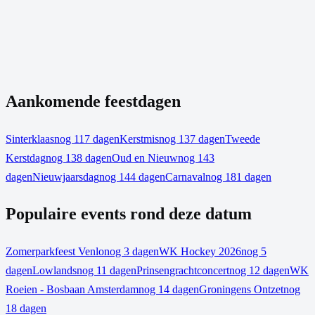
Aankomende feestdagen
Sinterklaas
nog 117 dagen
Kerstmis
nog 137 dagen
Tweede
Kerstdag
nog 138 dagen
Oud en Nieuw
nog 143
dagen
Nieuwjaarsdag
nog 144 dagen
Carnaval
nog 181 dagen
Populaire events rond deze datum
Zomerparkfeest Venlo
nog 3 dagen
WK Hockey 2026
nog 5
dagen
Lowlands
nog 11 dagen
Prinsengrachtconcert
nog 12 dagen
WK
Roeien - Bosbaan Amsterdam
nog 14 dagen
Groningens Ontzet
nog
18 dagen